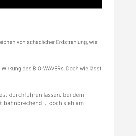
ichen von schädlicher Erdstrahlung, wie
de Wirkung des BIO-WAVERs.
Doch wie lässt
est durchführen lassen, bei dem
ist bahnbrechend … doch sieh am