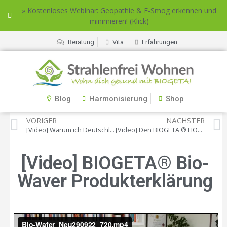
» Kostenloses Webinar: Geopathie & E-Smog erkennen und
minimieren! (Klick)
Beratung
Vita
Erfahrungen
Blog
Harmonisierung
Shop
VORIGER
NÄCHSTER
[Video] Warum ich Deutschland verlassen habe
[Video] Den BIOGETA ® HOME Harmonizer richtig aufstellen
[Video] BIOGETA® Bio-
Waver Produkterklärung