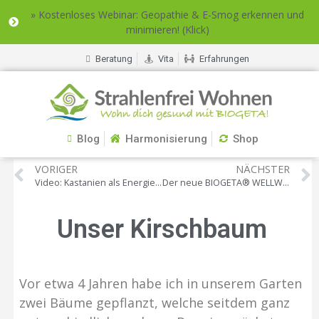
» Kostenloses Webinar: Geopathie & E-Smog erkennen und
minimieren! (Klick)
Beratung
Vita
Erfahrungen
Blog
Harmonisierung
Shop
VORIGER
NÄCHSTER
Video: Kastanien als Energieverstärker
Der neue BIOGETA® WELLWATER
Unser Kirschbaum
Vor etwa 4 Jahren habe ich in unserem Garten
zwei Bäume gepflanzt, welche seitdem ganz