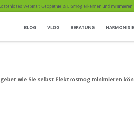
Kostenloses Webinar: Geopathie & E-Smog erkennen und minimieren! (
BLOG
VLOG
BERATUNG
HARMONISI
geber wie Sie selbst Elektrosmog minimieren kö