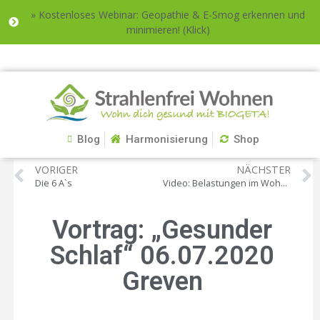
» Kostenloses Webinar: Geopathie & E-Smog erkennen und
minimieren! (Klick)
Blog
Harmonisierung
Shop
VORIGER
NÄCHSTER
Die 6 A`s
Video: Belastungen im Wohnmobil
Vortrag: „Gesunder
Schlaf“ 06.07.2020
Greven