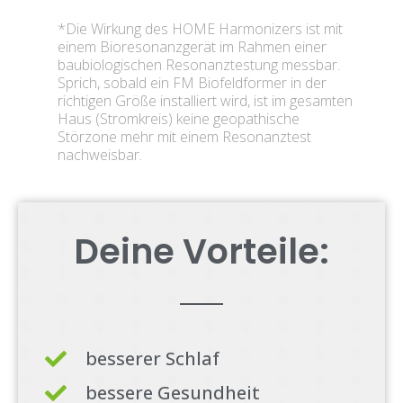
*Die Wirkung des HOME Harmonizers ist mit
einem Bioresonanzgerät im Rahmen einer
baubiologischen Resonanztestung messbar.
Sprich, sobald ein FM Biofeldformer in der
richtigen Größe installiert wird, ist im gesamten
Haus (Stromkreis) keine geopathische
Störzone mehr mit einem Resonanztest
nachweisbar.
Deine Vorteile:
besserer Schlaf
bessere Gesundheit