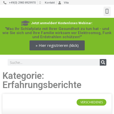
+49(0) 2983 8929970
Kontakt
Vita
Jetzt anmelden! Kostenloses Webinar:
"Was Ihr Schlafplatz mit Ihrer Gesundheit zu tun hat - und
wie Sie sich und Ihre Familie wirksam vor Elektrosmog, Funk
und Erdstrahlen schützen!"
» Hier registrieren (klick)
Kategorie:
Erfahrungsberichte
VERSCHIEDENES