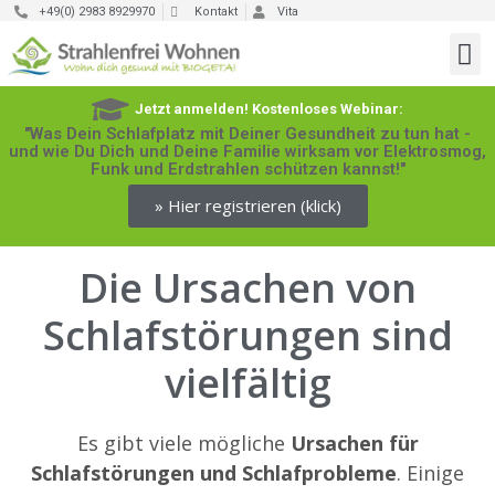
+49(0) 2983 8929970
Kontakt
Vita
Jetzt anmelden! Kostenloses Webinar:
"Was Dein Schlafplatz mit Deiner Gesundheit zu tun hat -
und wie Du Dich und Deine Familie wirksam vor Elektrosmog,
Funk und Erdstrahlen schützen kannst!"
» Hier registrieren (klick)
Die Ursachen von
Schlafstörungen sind
vielfältig
Es gibt viele mögliche
Ursachen für
Schlafstörungen und Schlafprobleme
. Einige