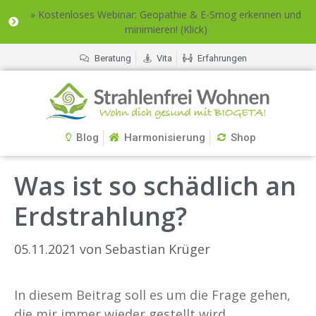
» Kostenloses Webinar: Geopathie & E-Smog erkennen und
minimieren! (Klick)
Beratung
Vita
Erfahrungen
Blog
Harmonisierung
Shop
Was ist so schädlich an
Erdstrahlung?
05.11.2021
von
Sebastian Krüger
In diesem Beitrag soll es um die Frage gehen,
die mir immer wieder gestellt wird.