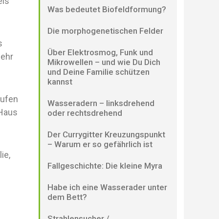
els
Was bedeutet Biofeldformung?
Die morphogenetischen Felder
s
Über Elektrosmog, Funk und
mehr
Mikrowellen – und wie Du Dich
und Deine Familie schützen
kannst
aufen
Wasseradern – linksdrehend
 Haus
oder rechtsdrehend
Der Currygitter Kreuzungspunkt
– Warum er so gefährlich ist
ie,
Fallgeschichte: Die kleine Myra
Habe ich eine Wasserader unter
dem Bett?
Strahlensucher /