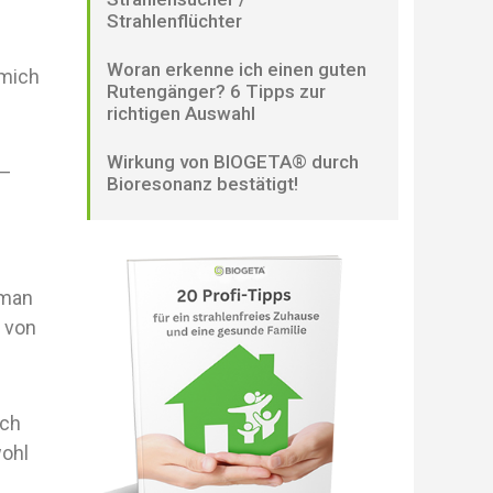
Strahlenflüchter
Woran erkenne ich einen guten
 mich
Rutengänger? 6 Tipps zur
richtigen Auswahl
Wirkung von BIOGETA® durch
 –
Bioresonanz bestätigt!
 man
r
von
ich
wohl