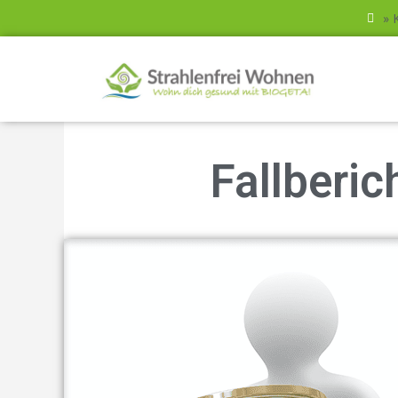
» 
Fallberi