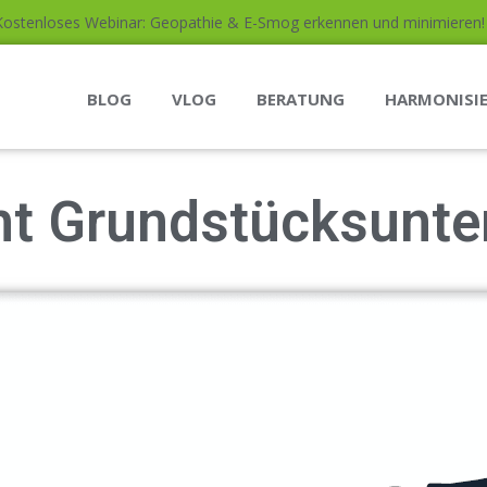
Kostenloses Webinar: Geopathie & E-Smog erkennen und minimieren! (
BLOG
VLOG
BERATUNG
HARMONISI
cht Grundstücksunt