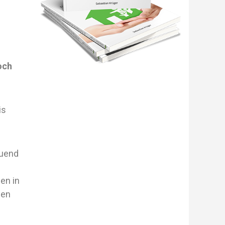
och
is
auend
en in
hen