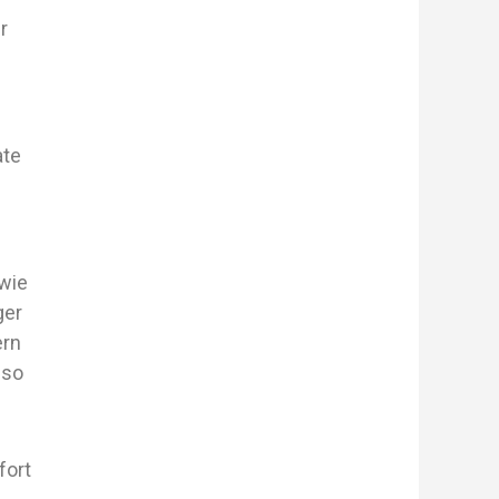
r
ate
 wie
ger
ern
 so
fort